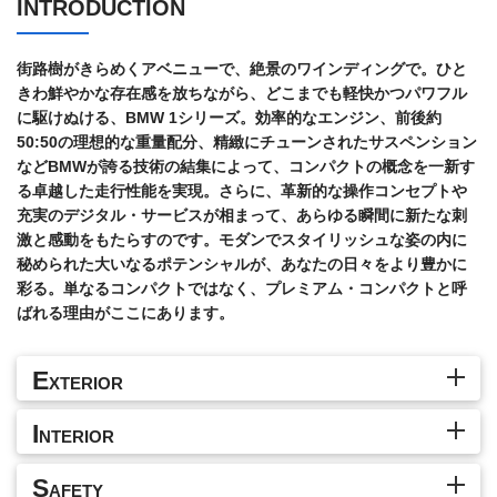
INTRODUCTION
街路樹がきらめくアベニューで、絶景のワインディングで。ひと
きわ鮮やかな存在感を放ちながら、どこまでも軽快かつパワフル
に駆けぬける、BMW 1シリーズ。効率的なエンジン、前後約
50:50の理想的な重量配分、精緻にチューンされたサスペンション
などBMWが誇る技術の結集によって、コンパクトの概念を一新す
る卓越した走行性能を実現。さらに、革新的な操作コンセプトや
充実のデジタル・サービスが相まって、あらゆる瞬間に新たな刺
激と感動をもたらすのです。モダンでスタイリッシュな姿の内に
秘められた大いなるポテンシャルが、あなたの日々をより豊かに
彩る。単なるコンパクトではなく、プレミアム・コンパクトと呼
ばれる理由がここにあります。
E
XTERIOR
I
NTERIOR
S
AFETY