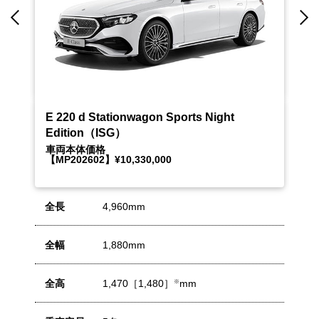
Previous
N
E 220 d 4MATIC All-Terrain（ISG）
E 
車両本体価格
車
【MP202601】¥11,350,000
【M
【MP202602】¥11,380,000
【M
全長
4,960mm
全
全幅
1,890mm
全
全高
1,495mm
全