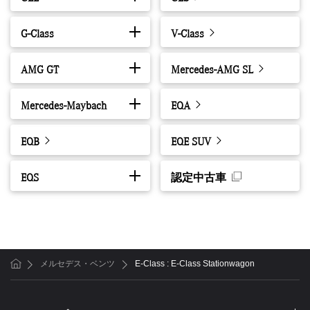
G-Class
V-Class
AMG GT
Mercedes-AMG SL
Mercedes-Maybach
EQA
EQB
EQE SUV
EQS
認定中古車
メルセデス・ベンツ
E-Class : E-Class Stationwagon
ホーム