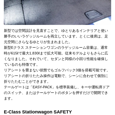
新型では空間設計を見直すことで、ゆとりあるインテリアと使い
勝手のいいラゲッジルームを両立しています。とくに後席は、足
元空間にさらなるゆとりが生まれました。
新型Eクラス ステーションワゴンのラゲッジルーム容量は、通常
時が615ℓで最大1,830ℓまで拡大可能。従来モデルよりもさらに広
くなりました。それでいて、セダンと同様の小回り性能を確保し
ているのも特徴です。
リアシートを畳まない状態でもゴルフバック3個を搭載可能です。
リアシートの折りたたみ操作は電動で、シーンに合わせて個別に
折りたたむことができます。
テールゲートは「EASY-PACK」を標準装備し、キーや運転席ドア
のスイッチ、またはテールゲートのボタンを押すだけで開閉でき
ます。
E-Class Stationwagon SAFETY