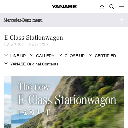
MY店舗
検索
YANASE
Mercedes-Benz menu
E-Class Stationwagon
Eクラス ステーションワゴン
LINE UP
GALLERY
CLOSE UP
CERTIFIED
YANASE Original Contents