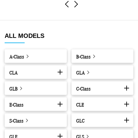
Previous
Next
ALL MODELS
A-Class
B-Class
CLA
GLA
GLB
C-Class
E-Class
CLE
S-Class
GLC
GLE
GLS