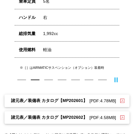
乗車定員
5名
乗
ハンドル
右
ハ
総排気量
1,992cc
総
使用燃料
軽油
使
諸元表／装備表 カタログ【MP202601】
[PDF:4.78MB]
諸元表／装備表 カタログ【MP202602】
[PDF:4.58MB]