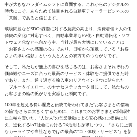
中が大きなパラダイムシフトに直面する、これからのデジタルの
時代にこそ、あらためて注目される自動車ディーラービジネスの
「真髄」であると信じます。
環境問題などSDGs課題に対する意識の高まり、消費者個々人の価
値観の変化に対応すべく、自動車業界もEV化・自動運転化・ソフ
トウェア化などへ向かう中、当社が最も大切にしていることは
「お客さまへの感謝の心」であり、日頃から頂戴している「お客
さまの厚い信頼」という人と人との双方向のつながりです。
そして、私たちが無上の喜びを感じるのは、お客さまそれぞれの
価値観やニーズに合った最高のサービス・体験をご提供できた時
であり、また、通り過ぎる輸入車のリアウインドウに貼られた
「ブルー＆イエロー」のヤナセステッカーを目にして、私たちの
お客さまの輪の拡がりを実感した瞬間です。
100年を超える長い歴史と伝統で培われてきた“お客さまとの信頼
の輪”をさらに大きくするために、これまでのお客さまとの関係性
に主軸を置いた、“人対人”の営業活動による安心感のご提供に加
え、進化するIoT社会におけるDX活用も探求しつつ、『さらに上質
なカーライフや当社ならではの最高の“コト体験・サービス”』を新