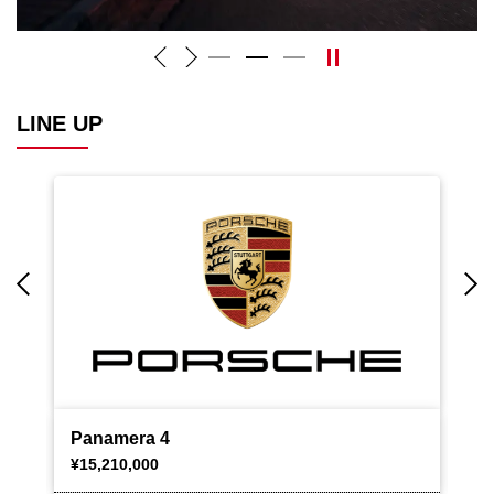
LINE UP
Previous
N
Panamera 4
Pa
¥15,210,000
¥1