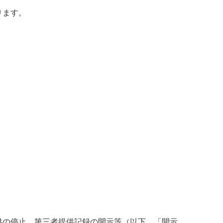
ります。
供の停止、第三者提供記録の開示等（以下、「開示