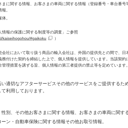
さまに関する情報、お客さまの車両に関する情報（登録番号・車台番号
情報。
媒体。
人情報の保護に関する制度等の調査」ご参照
gal/kaiseihogohou/#gaikoku
）
売会社において取り扱う商品の輸入会社は、外国の提供先との間で、日本
義務付けた契約を締結した上で、個人情報を提供しています。当該契約
全管理措置を講ずる旨、個人情報の第三者提供の禁止等を定めています
い適切なアフターサービスその他のサービスをご提供するため、
して利用しております。
、性別、その他お客さまに関する情報、お客さまの車両に関す
ローン・自動車保険に関する情報その他お取引情報。