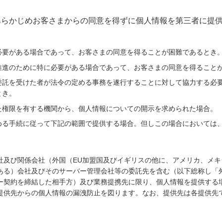
。
あらかじめお客さまからの同意を得ずに個人情報を第三者に提
必要がある場合であって、お客さまの同意を得ることが困難であるとき
推進のために特に必要がある場合であって、お客さまの同意を得ること
委託を受けた者が法令の定める事務を遂行することに対して協力する必
とき。
た権限を有する機関から、個人情報についての開示を求められた場合。
める手続に従って下記の範囲で提供する場合。但しこの場合においては
社及び関係会社（外国（EU加盟国及びイギリスの他に、アメリカ、メ
ある）会社及びそのサーバー管理会社等の委託先を含む（以下総称し「
ー契約を締結した相手方）及び業務提携先に限り、個人情報を提供する
提供先からの個人情報の漏洩防止を図ります。なお、提供先は各提供先
。