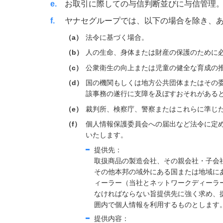
e
お取引に際しての与信判断並びに与信管理
f
ヤナセグループでは、以下の場合を除き、
a
法令に基づく場合。
b
人の生命、身体または財産の保護のために
c
公衆衛生の向上または児童の健全な育成の
d
国の機関もしくは地方公共団体またはその
該事務の遂行に支障を及ぼすおそれがある
e
裁判所、検察庁、警察またはこれらに準じ
f
個人情報保護委員会への届出など法令に定
いたします。
提供先：
取扱商品の製造会社、その親会社・子会
その他本邦の域外にある国または地域に
ィーラー（当社とネットワークディーラ
なければならない旨提供先に強く求め、
囲内で個人情報を利用するものとします
提供内容：