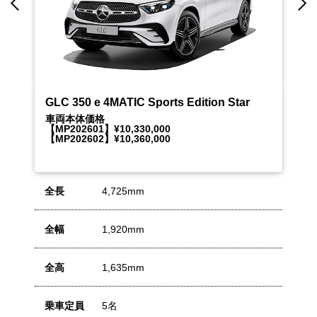
Previous
N
GLC 350 e 4MATIC Sports Edition Star
Me
車両本体価格
車
【MP202601】¥10,330,000
【M
【MP202602】¥10,360,000
【M
全長
4,725mm
全
全幅
1,920mm
全
全高
1,635mm
全
乗車定員
5名
乗