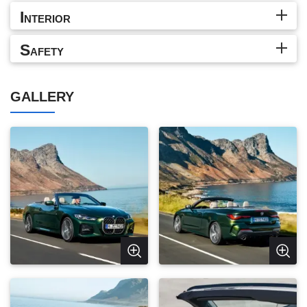
I
NTERIOR
S
AFETY
GALLERY