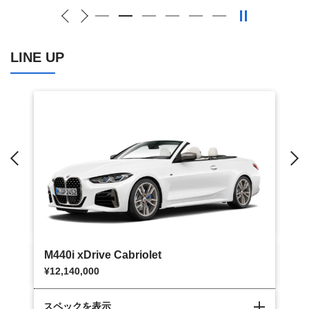
LINE UP
Previous
N
M440i xDrive Cabriolet
M4
¥12,140,000
¥1
スペックを表示
ス