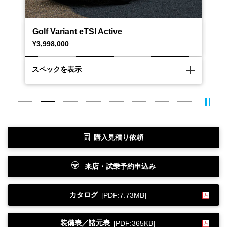
Golf Variant eTSI Active
Go
¥3,998,000
¥4
スペックを表示
ス
購入見積り依頼
来店・試乗予約申込み
カタログ
[PDF:7.73MB]
装備表／諸元表
[PDF:365KB]