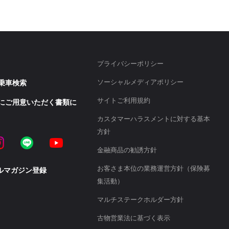
プライバシーポリシー
ソーシャルメディアポリシー
乗車検索
サイトご利用規約
にご用意いただく書類に
カスタマーハラスメントに対する基本
方針
ook
Instagram
LINE
YouTube
金融商品の勧誘方針
お客さま本位の業務運営方針（保険募
ルマガジン登録
集活動）
マルチステークホルダー方針
古物営業法に基づく表示