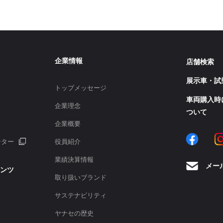
企業情報
店舗検索
展示車・試
トップメッセージ
車両購入時
企業理念
ついて
企業概要
Faceb
ンター
役員紹介
業績決算情報
メー
ンツ
取り扱いブランド
サステナビリティ
ヤナセの歴史