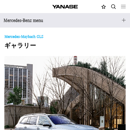
MY店舗
検索
YANASE
Mercedes-Benz menu
Mercedes-Maybach GLS
ギャラリー