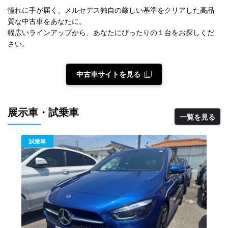
憧れに手が届く、メルセデス独自の厳しい基準をクリアした高品
質な中古車をあなたに。
幅広いラインアップから、あなたにぴったりの１台をお探しくだ
さい。
中古車サイトを見る
展示車・試乗車
一覧を見る
展示車
試