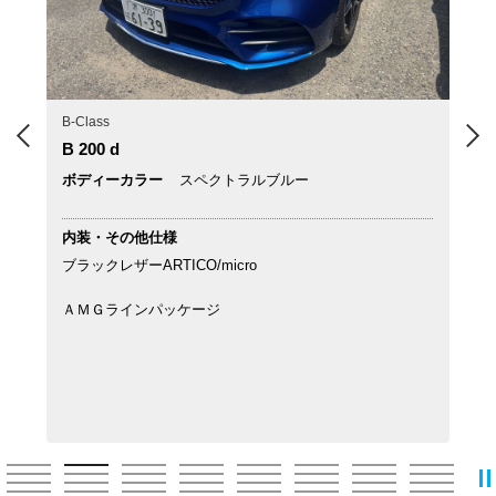
CLA Shooting Brake
G
Previous
N
CLA 220 Shooting Brake
G
ボディーカラー
ポーラーホワイト
ボ
内装・その他仕様
内
【内装】
【
ブラックレザーARTICO/MICROCUT
レ
【オプション】
【
ＡＭＧラインパッケージ
メ
ソリッドペイント