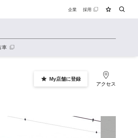
企業
採用
MY店舗
検索
古車
My店舗に登録
アクセス