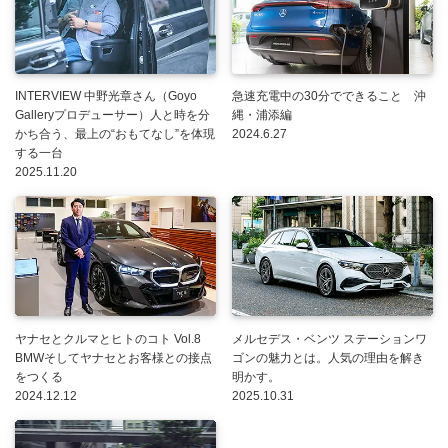
INTERVIEW 中野光章さん（Goyo
急速充電中の30分でできること 沖
Galleryプロデューサー）人と時を分
縄・浦添編
かち合う、最上の“おもてなし”を体現
2024.6.27
する一台
2025.11.20
ヤナセとクルマとヒトのコト Vol.8
メルセデス・ベンツ ステーションワ
BMWそしてヤナセとお客様との接点
ゴンの魅力とは。人気の理由を解き
をつくる
明かす。
2024.12.12
2025.10.31