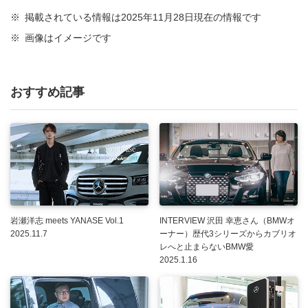
※
掲載されている情報は2025年11月28日現在の情報です
※
画像はイメージです
おすすめ記事
岩瀬洋志 meets YANASE Vol.1
INTERVIEW 沢田 幸恵さん（BMWオ
2025.11.7
ーナー）歴代3シリーズからカブリオ
レへと止まらないBMW愛
2025.1.16