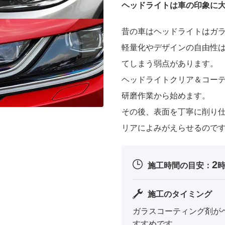
ヘッドライトは車の印象に
昔の車はヘッドライトはガ
軽量化やデザインの自由性
てしまう弱点があります。
ヘッドライトクリア＆コー
研磨作業から始めます。
その後、表面を丁寧に削り
リアによみがえらせるので
2
施工時間の目安：
施工のタイミング
ガラスコーティング剤が
すすめです。