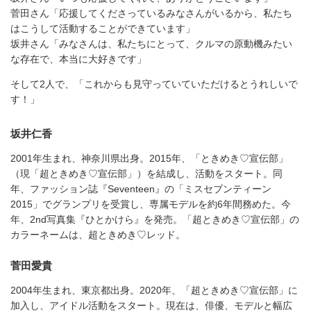
菅田さん「応援してくださっているみなさんがいるから、私たち
はこうして活動することができています」
坂井さん「みなさんは、私たちにとって、クルマの原動機みたい
な存在で、本当に大好きです」
そして2人で、「これからも見守っていていただけるとうれしいで
す！」
坂井仁香
2001年生まれ、神奈川県出身。2015年、「ときめき♡宣伝部」
（現「超ときめき♡宣伝部」）を結成し、活動をスタート。同
年、ファッション誌『Seventeen』の「ミスセブンティーン
2015」でグランプリを受賞し、専属モデルを約6年間務めた。今
年、2nd写真集『ひとかけら』を発売。「超ときめき♡宣伝部」の
カラーネームは、超ときめき♡レッド。
菅田愛貴
2004年生まれ、東京都出身。2020年、「超ときめき♡宣伝部」に
加入し、アイドル活動をスタート。現在は、俳優、モデルと幅広