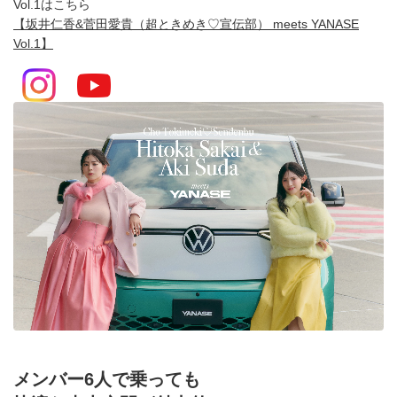
Vol.1はこちら
【坂井仁香&菅田愛貴（超ときめき♡宣伝部） meets YANASE
Vol.1】
メンバー6人で乗っても