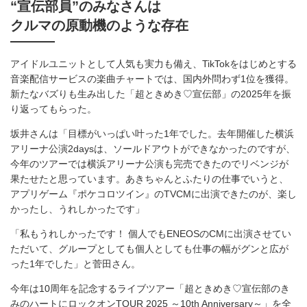
“宣伝部員”のみなさんは
クルマの原動機のような存在
アイドルユニットとして人気も実力も備え、TikTokをはじめとする
音楽配信サービスの楽曲チャートでは、国内外問わず1位を獲得。
新たなバズりも生み出した「超ときめき♡宣伝部」の2025年を振
り返ってもらった。
坂井さんは「目標がいっぱい叶った1年でした。去年開催した横浜
アリーナ公演2daysは、ソールドアウトができなかったのですが、
今年のツアーでは横浜アリーナ公演も完売できたのでリベンジが
果たせたと思っています。あきちゃんとふたりの仕事でいうと、
アプリゲーム『ポケコロツイン』のTVCMに出演できたのが、楽し
かったし、うれしかったです」
「私もうれしかったです！ 個人でもENEOSのCMに出演させてい
ただいて、グループとしても個人としても仕事の幅がグンと広が
った1年でした」と菅田さん。
今年は10周年を記念するライブツアー「超ときめき♡宣伝部のき
みのハートにロックオンTOUR 2025 ～10th Anniversary～」を全