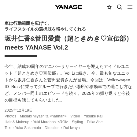
MY店舗
検索
YANASE
車は行動範囲を広げて、
ライフスタイルの選択肢を増やしてくれる
坂井仁香&菅田愛貴（超ときめき♡宣伝部）
meets YANASE Vol.2
今年、結成10周年のアニバーサリーイヤーを迎えたアイドルユニ
ット「超ときめき♡宣伝部」。Vol.1に続き、今、最も旬なユニッ
トから坂井仁香さんと菅田愛貴さんが登場。今回は、Volkswagen
ID. Buzzに乗ってグループで行きたい場所や移動車での過ごし方な
ど、メンバー同士のエピソードも続々。2025年の振り返りと今後
の目標も話してもらいました。
2025年12月19日
Photos：Masaki Miyashita <hannah>
Video：Yusuke Kaji
Hair & Makeup：Yuki Murohasi <ROI>
Styling：Erika Abe
Text：Yuka Sakamoto
Direction：Dai Iwaya