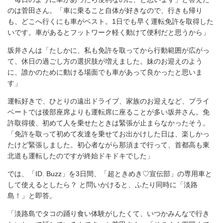
のは菅田さん。「車に乗ること自体が好きなので、行きも帰り
も、どこへ行くにも車がベスト。1日でも早く運転免許を取得した
いです。車があるとフットワーク軽く動けて便利だと思うから」
坂井さんは「たしかに、私も免許を取ってから行動範囲が広がっ
て、休日の過ごし方の選択肢が増えました。妹のお迎えのよう
に、誰かのために動ける場面でも車があって良かったと思いま
す」
運転好きで、ひとりの遠出ドライブ、家族のお迎えなど、プライ
ベートでは後部座席よりも運転席に座ることが多い坂井さん。免
許取得後、初めて人を乗せたときは緊張が止まらなかったそう。
「免許を取って初めて友達を乗せてお出かけした日は、楽しかっ
たけど緊張しました。初心者ながら那須まで行って、首都高も東
北道も運転したのですが終始ドキドキでした」
では、「ID. Buzz」を3日間、「超ときめき♡宣伝部」の専用車と
して使えるとしたら？ と問いかけると、ふたり同時に「淡路
島！」と即答。
「淡路島でタコの踊り食い体験がしたくて、いつかみんなで行き