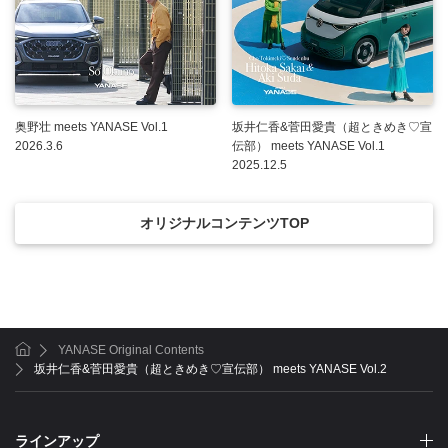
奥野壮 meets YANASE Vol.1
坂井仁香&菅田愛貴（超ときめき♡宣
2026.3.6
伝部） meets YANASE Vol.1
2025.12.5
オリジナルコンテンツTOP
YANASE Original Contents
ホーム
坂井仁香&菅田愛貴（超ときめき♡宣伝部） meets YANASE Vol.2
ラインアップ