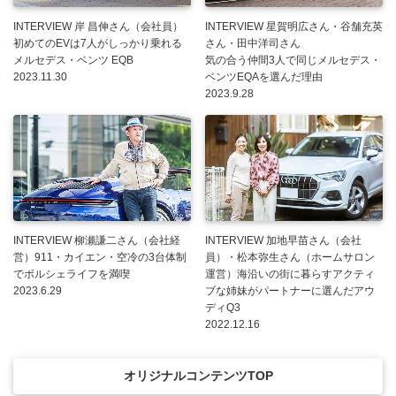
INTERVIEW 岸 昌伸さん（会社員）
INTERVIEW 星賀明広さん・谷舗充英
初めてのEVは7人がしっかり乗れる
さん・田中洋司さん
メルセデス・ベンツ EQB
気の合う仲間3人で同じメルセデス・
2023.11.30
ベンツEQAを選んだ理由
2023.9.28
INTERVIEW 柳瀬謙二さん（会社経
INTERVIEW 加地早苗さん（会社
営）911・カイエン・空冷の3台体制
員）・松本弥生さん（ホームサロン
でポルシェライフを満喫
運営）海沿いの街に暮らすアクティ
2023.6.29
ブな姉妹がパートナーに選んだアウ
ディQ3
2022.12.16
オリジナルコンテンツTOP