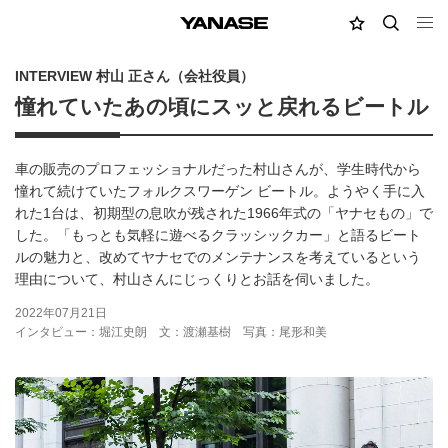
MY店舗
検索
YANASE
INTERVIEW 村山 正さん（会社役員）
憧れていたあの頃にスッと戻れるビートル
車の販売のプロフェッショナルだった村山さんが、学生時代から
憧れて続けていたフォルクスワーゲン ビートル。ようやく手に入
れた1台は、初期型の息吹が残された1966年式の「ヤナセもの」で
した。「もっとも気軽に遊べるクラッシックカー」と語るビート
ルの魅力と、改めてヤナセでのメンテナンスを考えているという
理由について、村山さんにじっくりとお話を伺いました。
2022年07月21日
インタビュー：堀江史朗
文：渡瀬基樹
写真：尾形和美