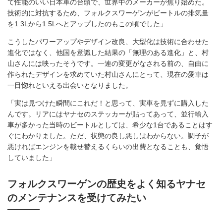
て性能のいい日本車の台頭で、世界中のメーカーが焦り始めた。
技術的に対抗するため、フォルクスワーゲンがビートルの排気量
を1.3Lから1.5Lへとアップしたのもこの頃でした」
こうしたパワーアップやデザイン改良、大型化は技術に合わせた
進化ではなく、他国を意識した結果の「無理のある進化」と、村
山さんには映ったそうです。一連の変更がなされる前の、自由に
作られたデザインを求めていた村山さんにとって、現在の愛車は
一目惚れといえる出会いとなりました。
「実は見つけた瞬間にこれだ！と思って、実車を見ずに購入した
んです。リアにはヤナセのステッカーが貼ってあって、並行輸入
車が多かった当時のビートルとしては、希少な1台であることはす
ぐにわかりました。ただ、状態の良し悪しはわからない。調子が
悪ければエンジンを載せ替えるくらいの出費となることも、覚悟
していました」
フォルクスワーゲンの歴史をよく知るヤナセ
のメンテナンスを受けてみたい