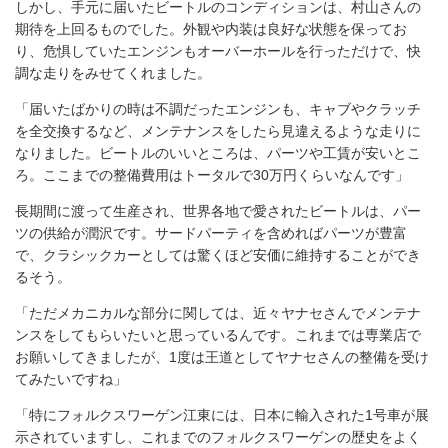
しかし、手元に届いたビートルのコンディションは、村山さんの
期待を上回るものでした。外観や内装は良好な状態を保ってお
り、危惧していたエンジンもオーバーホールを行っただけで、快
調な走りをみせてくれました。
「届いたばかりの時は不調だったエンジンも、キャブやクラッチ
を全交換するなど、メンテナンスをしたら見違えるような走りに
なりました。ビートルのいいところは、パーツや工賃が安いとこ
ろ。ここまでの整備費用はトータルで30万円くらいなんです」
長期間に渡って生産され、世界各地で愛されたビートルは、パー
ツの供給が潤沢です。サードパーティを含めればパーツが豊富
で、クラシックカーとしては驚くほど安価に維持することができ
るそう。
「ただメカニカルな部分に関しては、近々ヤナセさんでメンテナ
ンスをしてもらいたいと思っているんです。これまでは専業店で
お願いしてきましたが、1度は王道としてヤナセさんの整備を受け
てみたいですね」
「特にフォルクスワーゲン江東には、日本に輸入された1号車が展
示されていますし、これまでのフォルクスワーゲンの歴史をよく