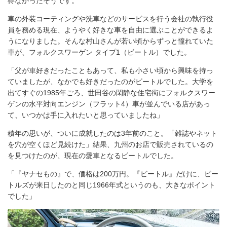
得なかったそうです。
車の外装コーティングや洗車などのサービスを行う会社の執行役
員を務める現在、ようやく好きな車を自由に選ぶことができるよ
うになりました。そんな村山さんが若い頃からずっと憧れていた
車が、フォルクスワーゲン タイプ1（ビートル）でした。
「父が車好きだったこともあって、私も小さい頃から興味を持っ
ていましたが、なかでも好きだったのがビートルでした。大学を
出てすぐの1985年ごろ、世田谷の閑静な住宅街にフォルクスワー
ゲンの水平対向エンジン（フラット4）車が並んでいる店があっ
て、いつかは手に入れたいと思っていましたね」
積年の思いが、ついに成就したのは3年前のこと。「雑誌やネット
を穴が空くほど見続けた」結果、九州のお店で販売されているの
を見つけたのが、現在の愛車となるビートルでした。
「『ヤナセもの』で、価格は200万円。『ビートル』だけに、ビー
トルズが来日したのと同じ1966年式というのも、大きなポイント
でした」