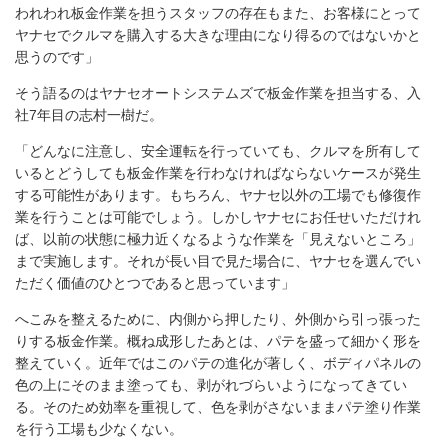
われわれ板金作業を担うスタッフの存在もまた、お客様にとって
ヤナセでクルマを購入する大きな理由になり得るのではないかと
思うのです」
そう語るのはヤナセオートシステムズで板金作業を担当する、入
社7年目の志村一樹だ。
「どんなに注意し、安全運転を行っていても、クルマを所有して
いるとどうしても板金作業を行わなければならないケースが発生
する可能性があります。もちろん、ヤナセ以外の工場でも修復作
業を行うことは可能でしょう。しかしヤナセにお任せいただけれ
ば、以前の状態に極力近くなるような作業を「見えないところ」
まで実施します。それが長い目で見た場合に、ヤナセを選んでい
ただく価値のひとつであると思っています」
へこみを整えるために、内側から押したり、外側から引っ張った
りする板金作業。概ね成形したあとは、パテを盛って細かく形を
整えていく。近年ではこのパテの進化が著しく、ボディパネルの
色の上にそのまま塗っても、剥がれづらいようになってきてい
る。そのため効率を重視して、色を剥がさないままパテ塗り作業
を行う工場も少なくない。