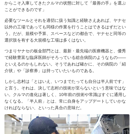
からこそ入庫してきたクルマの状態に対して『最善の手』を選ぶ
ことができるのです」
必要なツールとそれを適切に扱う知識と経験さえあれば、ヤナセ
以外の工場であっても同様の作業を行うことはできるはずだとい
う。だが、規模や予算、スペースなどの都合で、ヤナセと同等の
選択肢を有する大規模な工場は多くはない。
つまりヤナセの板金部門とは、最新・最先端の医療機器と、優秀
で経験豊富な臨床医師がそろっている総合病院のようなもの――
といえるのかもしれない。そうであれば確かに、その病院の「紹
介状」や「診察券」は持っていたいものである。
しかし志村は「とはいえ、いつまでたっても自分は半人前です」
と言う。それは、決して志村の技術が至らないという意味ではな
い。クルマの進化は著しく、10年前の技術や常識はすぐに通用し
なくなる。「半人前」とは、常に自身をアップデートしていかな
ければならない、といった具合の意味だ。