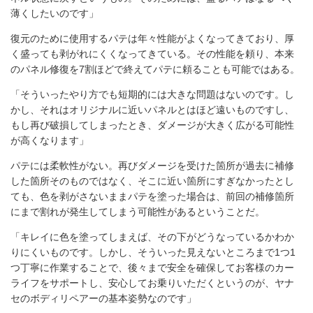
薄くしたいのです」
復元のために使用するパテは年々性能がよくなってきており、厚
く盛っても剥がれにくくなってきている。その性能を頼り、本来
のパネル修復を7割ほどで終えてパテに頼ることも可能ではある。
「そういったやり方でも短期的には大きな問題はないのです。し
かし、それはオリジナルに近いパネルとはほど遠いものですし、
もし再び破損してしまったとき、ダメージが大きく広がる可能性
が高くなります」
パテには柔軟性がない。再びダメージを受けた箇所が過去に補修
した箇所そのものではなく、そこに近い箇所にすぎなかったとし
ても、色を剥がさないままパテを塗った場合は、前回の補修箇所
にまで割れが発生してしまう可能性があるということだ。
「キレイに色を塗ってしまえば、その下がどうなっているかわか
りにくいものです。しかし、そういった見えないところまで1つ1
つ丁寧に作業することで、後々まで安全を確保してお客様のカー
ライフをサポートし、安心してお乗りいただくというのが、ヤナ
セのボディリペアーの基本姿勢なのです」