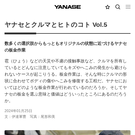
MY店舗
検索
YANASE
ヤナセとクルマとヒトのコト Vol.5
数多くの選択肢からもっともオリジナルの状態に近づけるヤナセ
の板金作業
雹（ひょう）などの天災や不慮の接触事故など、クルマを所有し
ているとどんなに注意していてもキズやへこみの発生から避けら
れないケースが起こりうる。板金作業は、そんな時にクルマの形
状に合わせてボディの傷やへこみを修復する工程だ。ヤナセにお
いてはどのような板金作業が行われているのだろうか。そしてヤ
ナセの板金を選ぶ意味と価値はどういったところにあるのだろう
か。
2024年01月25日
文：伊達軍曹
写真：尾形和美